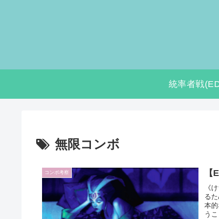
統率者戦(ED
無限コンボ
【
コンボ考察
《け
るた
本的
うこ