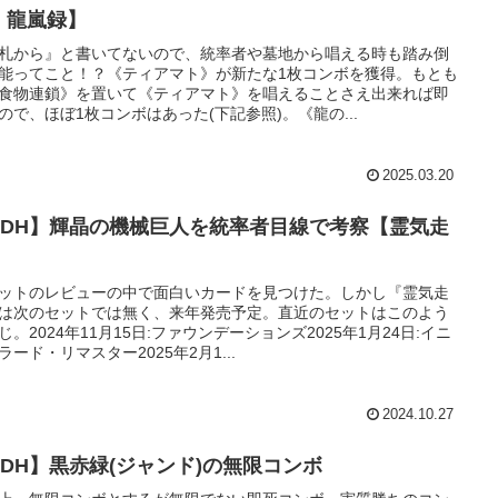
：龍嵐録】
札から』と書いてないので、統率者や墓地から唱える時も踏み倒
能ってこと！？《ティアマト》が新たな1枚コンボを獲得。もとも
食物連鎖》を置いて《ティアマト》を唱えることさえ出来れば即
ので、ほぼ1枚コンボはあった(下記参照)。《龍の...
2025.03.20
EDH】輝晶の機械巨人を統率者目線で考察【霊気走
】
ットのレビューの中で面白いカードを見つけた。しかし『霊気走
は次のセットでは無く、来年発売予定。直近のセットはこのよう
じ。2024年11月15日:ファウンデーションズ2025年1月24日:イニ
ラード・リマスター2025年2月1...
2024.10.27
EDH】黒赤緑(ジャンド)の無限コンボ