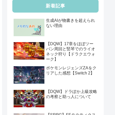
新着記事
生成AIが物書きを超えられ
ない理由
【DQW】17章をほぼツー
パン周回と竪琴でのライオ
ネック狩り【ドラクエウォ
ーク】
ポケモンレジェンズZAをク
リアした感想【Switch 2】
【DQW】ドラぽか上級攻略
の考察と助っ人について
【SRPG】FFタクティクス