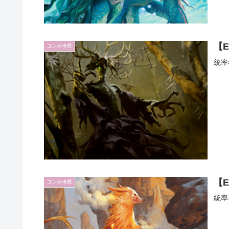
【
コンボ考察
統率
【
コンボ考察
統率