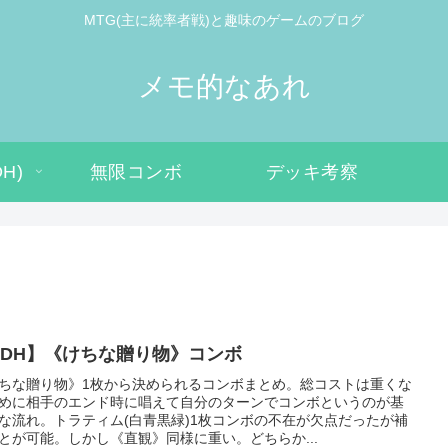
MTG(主に統率者戦)と趣味のゲームのブログ
メモ的なあれ
H)
無限コンボ
デッキ考察
EDH】《けちな贈り物》コンボ
ちな贈り物》1枚から決められるコンボまとめ。総コストは重くな
めに相手のエンド時に唱えて自分のターンでコンボというのが基
な流れ。トラティム(白青黒緑)1枚コンボの不在が欠点だったが補
とが可能。しかし《直観》同様に重い。どちらか...