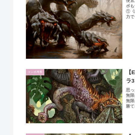
便宜
ボも
①《
力で
【
コンボ考察
ラ
思っ
無限
無限
勝て