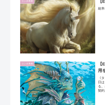
【
コンボ考察
統率
【
コンボ考察
用
《タ
日は
る。
契約