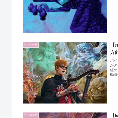
【
デッキ考察
方
パイ
がア
組め
動条
【
コンボ考察