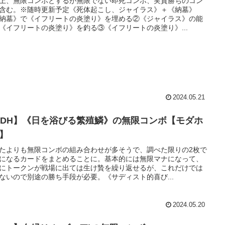
上、無限コンボとするが無限でない即死コンボ、実質勝ちのコン
含む。※随時更新予定《死体起こし、ジャイラス》＋《納墓》
納墓》で《イフリートの炎塗り》を埋める②《ジャイラス》の能
《イフリートの炎塗り》を釣る③《イフリートの炎塗り》...
2024.05.21
EDH】《日を浴びる繁殖鱗》の無限コンボ【モダホ
3】
たよりも無限コンボの組み合わせが多そうで、調べた限りの2枚で
になるカードをまとめることに。基本的には無限マナになって、
にトークンが戦場に出ては生け贄を繰り返せるが、これだけでは
ないので別途の勝ち手段が必要。《サディスト的喜び...
2024.05.20