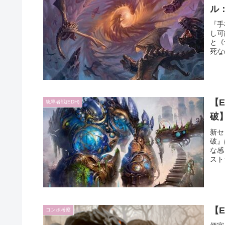
ル
『手
し可
と《
死な
【
統率者戦(EDH)
破
新セ
破』
な感
スト
【
コンボ考察