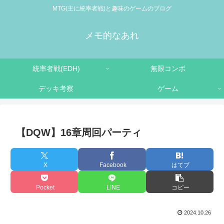
MTG(主に統率者戦)と趣味のゲームのブログ
メモ的なあれ
統率者戦(EDH)
無限コンボ
デッキ考察
ゲーム
【DQW】16章周回パーティ
X
Facebook
はてブ
Pocket
LINE
コピー
2024.10.26