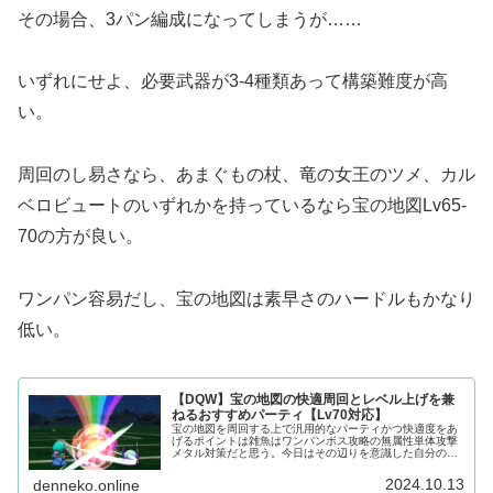
その場合、3パン編成になってしまうが……
いずれにせよ、必要武器が3-4種類あって構築難度が高
い。
周回のし易さなら、あまぐもの杖、竜の女王のツメ、カル
ベロビュートのいずれかを持っているなら宝の地図Lv65-
70の方が良い。
ワンパン容易だし、宝の地図は素早さのハードルもかなり
低い。
【DQW】宝の地図の快適周回とレベル上げを兼
ねるおすすめパーティ【Lv70対応】
宝の地図を周回する上で汎用的なパーティかつ快適度をあ
げるポイントは雑魚はワンパンボス攻略の無属性単体攻撃
メタル対策だと思う。今日はその辺りを意識した自分の使
っている汎用的な攻略パーティを紹介。あまぐもの杖はど
んな地図にも最適ぶっ壊れ周年武器...
2024.10.13
denneko.online