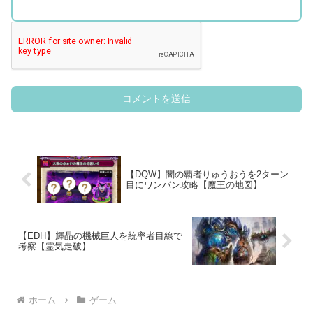
【DQW】闇の覇者りゅうおうを2ターン
目にワンパン攻略【魔王の地図】
【EDH】輝晶の機械巨人を統率者目線で
考察【霊気走破】
ホーム
ゲーム