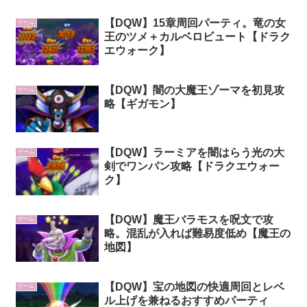
【DQW】15章周回パーティ。竜の女
ゲーム
王のツメ＋カルベロビュート【ドラク
エウォーク】
【DQW】闇の大魔王ゾーマを初見攻
ゲーム
略【ギガモン】
【DQW】ラーミアを闇はらう光の大
ゲーム
剣でワンパン攻略【ドラクエウォー
ク】
【DQW】魔王バラモスを呪文で攻
ゲーム
略。混乱が入れば難易度低め【魔王の
地図】
【DQW】宝の地図の快適周回とレベ
ゲーム
ル上げを兼ねるおすすめパーティ