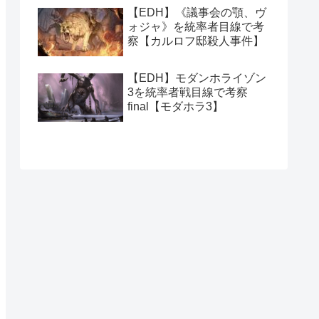
【EDH】《議事会の顎、ヴ
ォジャ》を統率者目線で考
察【カルロフ邸殺人事件】
【EDH】モダンホライゾン
3を統率者戦目線で考察
final【モダホラ3】