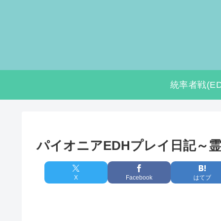
統率者戦(ED
パイオニアEDHプレイ日記～
X
Facebook
はてブ