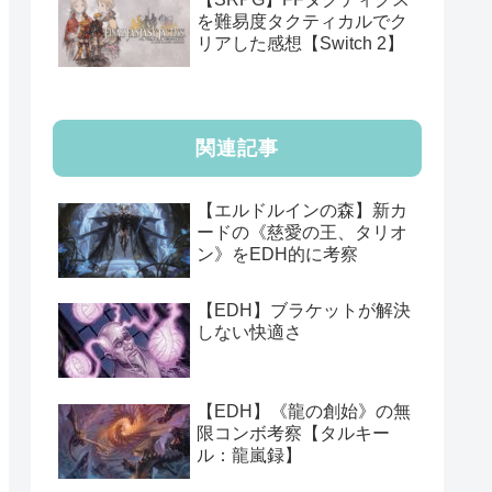
を難易度タクティカルでク
リアした感想【Switch 2】
関連記事
【エルドルインの森】新カ
ードの《慈愛の王、タリオ
ン》をEDH的に考察
【EDH】ブラケットが解決
しない快適さ
【EDH】《龍の創始》の無
限コンボ考察【タルキー
ル：龍嵐録】