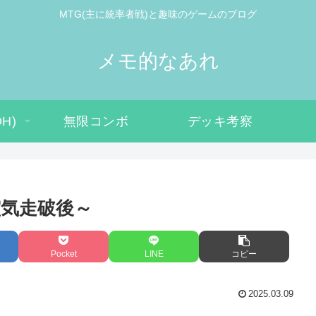
MTG(主に統率者戦)と趣味のゲームのブログ
メモ的なあれ
H)
無限コンボ
デッキ考察
霊気走破後～
Pocket
LINE
コピー
2025.03.09