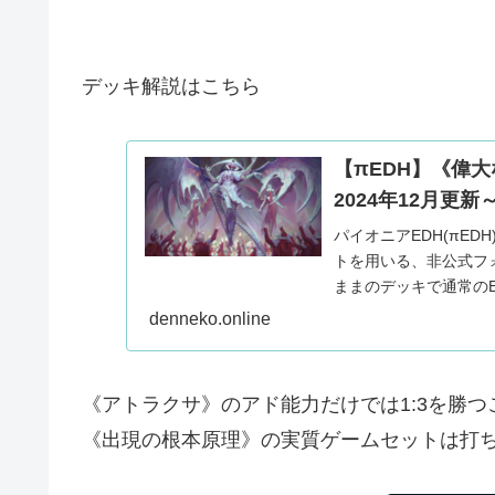
デッキ解説はこちら
【πEDH】《偉
2024年12月更新
パイオニアEDH(πE
トを用いる、非公式フ
ままのデッキで通常の
えないマイ...
denneko.online
《アトラクサ》のアド能力だけでは1:3を勝
《出現の根本原理》の実質ゲームセットは打