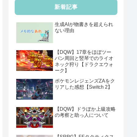
新着記事
生成AIが物書きを超えられ
ない理由
【DQW】17章をほぼツー
パン周回と竪琴でのライオ
ネック狩り【ドラクエウォ
ーク】
ポケモンレジェンズZAをク
リアした感想【Switch 2】
【DQW】ドラぽか上級攻略
の考察と助っ人について
【SRPG】FFタクティクス