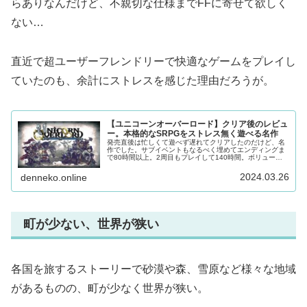
らありなんだけど、不親切な仕様までFFに寄せて欲しく
ない…
直近で超ユーザーフレンドリーで快適なゲームをプレイし
ていたのも、余計にストレスを感じた理由だろうが。
【ユニコーンオーバーロード】クリア後のレビュ
ー。本格的なSRPGをストレス無く遊べる名作
発売直後は忙しくて遊べず遅れてクリアしたのだけど、名
作でした。サブイベントもなるべく埋めてエンディングま
で80時間以上。2周目もプレイして140時間。ボリューム
も凄いけど、途中ダレることもなく最後まで楽しめた。そ
んなユニコーンオーバーロード...
2024.03.26
denneko.online
町が少ない、世界が狭い
各国を旅するストーリーで砂漠や森、雪原など様々な地域
があるものの、町が少なく世界が狭い。