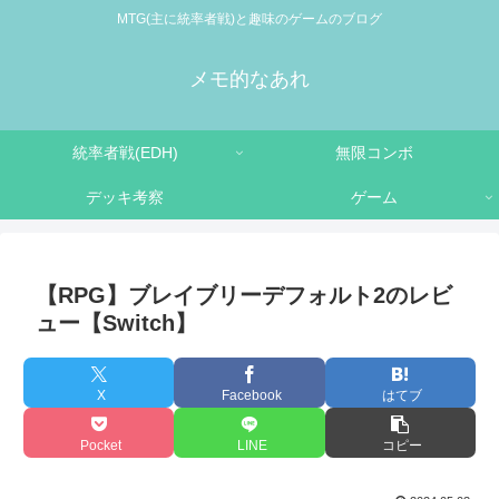
MTG(主に統率者戦)と趣味のゲームのブログ
メモ的なあれ
統率者戦(EDH)
無限コンボ
デッキ考察
ゲーム
【RPG】ブレイブリーデフォルト2のレビ
ュー【Switch】
X
Facebook
はてブ
Pocket
LINE
コピー