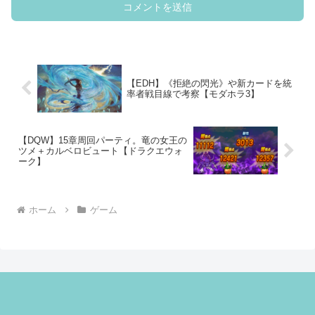
【EDH】《拒絶の閃光》や新カードを統
率者戦目線で考察【モダホラ3】
【DQW】15章周回パーティ。竜の女王の
ツメ＋カルベロビュート【ドラクエウォ
ーク】
ホーム
ゲーム