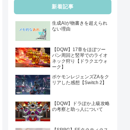
新着記事
生成AIが物書きを超えられ
ない理由
【DQW】17章をほぼツー
パン周回と竪琴でのライオ
ネック狩り【ドラクエウォ
ーク】
ポケモンレジェンズZAをク
リアした感想【Switch 2】
【DQW】ドラぽか上級攻略
の考察と助っ人について
【SRPG】FFタクティクス