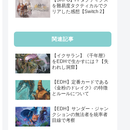
を難易度タクティカルでク
リアした感想【Switch 2】
関連記事
【イクサラン】《千年暦》
をEDHで生かすには？【失
われし洞窟】
【EDH】定番カードである
《金粉のドレイク》の特徴
とルールについて
【EDH】サンダー・ジャン
クションの無法者を統率者
目線で考察