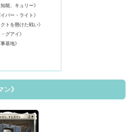
工知能、キュリー》
パイパー・ライト》
ェクトを懸けた戦い》
オ・グアイ》
軍事基地》
マン》