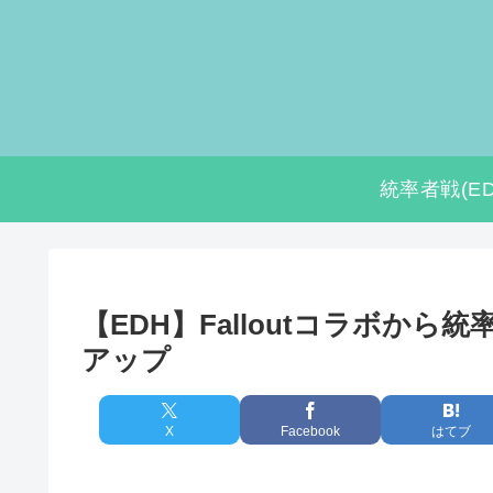
統率者戦(ED
【EDH】Falloutコラボか
アップ
X
Facebook
はてブ