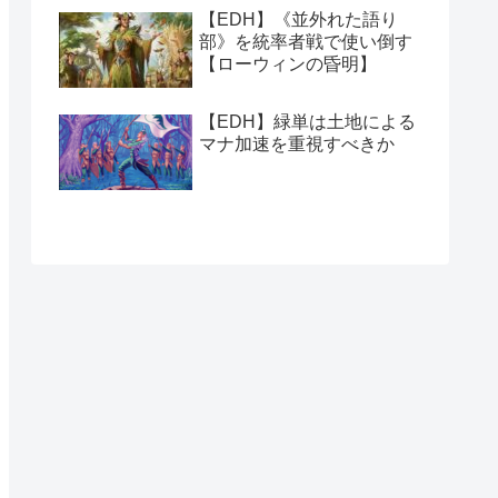
【EDH】《並外れた語り
部》を統率者戦で使い倒す
【ローウィンの昏明】
【EDH】緑単は土地による
マナ加速を重視すべきか