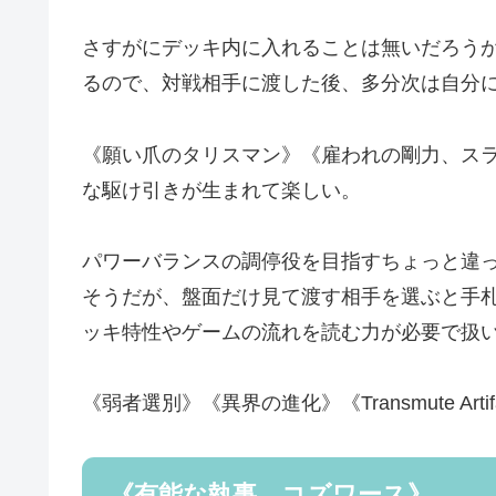
さすがにデッキ内に入れることは無いだろう
るので、対戦相手に渡した後、多分次は自分
《願い爪のタリスマン》《雇われの剛力、ス
な駆け引きが生まれて楽しい。
パワーバランスの調停役を目指すちょっと違
そうだが、盤面だけ見て渡す相手を選ぶと手
ッキ特性やゲームの流れを読む力が必要で扱
《弱者選別》《異界の進化》《Transmute A
《有能な執事、コズワース》