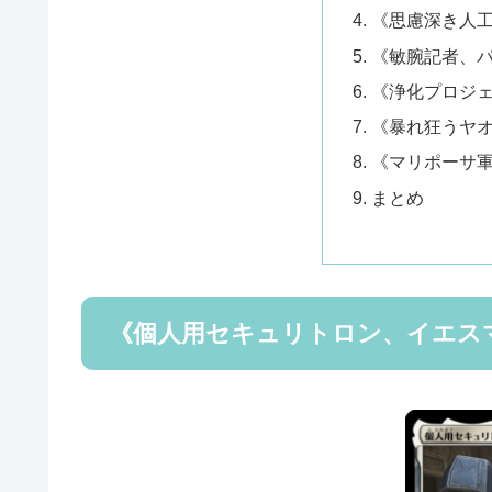
《思慮深き人
《敏腕記者、
《浄化プロジ
《暴れ狂うヤ
《マリポーサ
まとめ
《個人用セキュリトロン、イエス