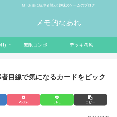
MTG(主に統率者戦)と趣味のゲームのブログ
メモ的なあれ
H)
無限コンボ
デッキ考察
ら統率者目線で気になるカードをピック
Pocket
LINE
コピー