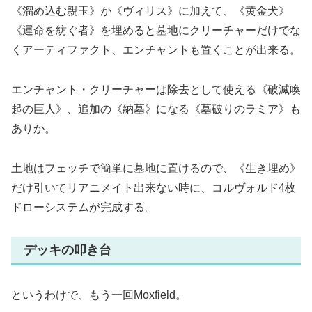
《溜め込む親玉》か《ヴィリス》に加えて、《黄金犬》
《運命を紡ぐ者》を埋めると墓地にクリーチャーだけでな
くアーティファクト、エンチャントも置くことが出来る。
エンチャント・クリーチャーは除去として使える《破滅喚
起の巨人》、追加の《納墓》になる《墓破りのラミア》も
ありか。
土地はフェッチで簡単に墓地に置けるので、《生き埋め》
だけ引いてリアニメイト出来ない時に、コルヴォルド4枚
ドローシステムが完成する。
デッキの叩き台
というわけで、もう一回Moxfield。