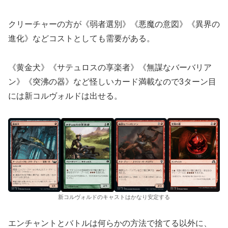
クリーチャーの方が《弱者選別》《悪魔の意図》《異界の
進化》などコストとしても需要がある。
《黄金犬》《サテュロスの享楽者》《無謀なバーバリア
ン》《突沸の器》など怪しいカード満載なので3ターン目
には新コルヴォルドは出せる。
新コルヴォルドのキャストはかなり安定する
エンチャントとバトルは何らかの方法で捨てる以外に、