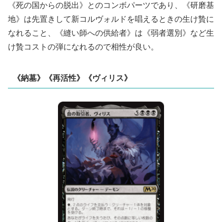
《死の国からの脱出》とのコンボパーツであり、《研磨基
地》は先置きして新コルヴォルドを唱えるときの生け贄に
なれること、《縫い師への供給者》は《弱者選別》など生
け贄コストの弾になれるので相性が良い。
《納墓》《再活性》《ヴィリス》