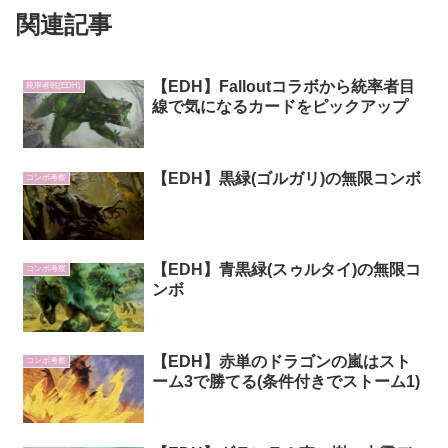
関連記事
【EDH】Falloutコラボから統率者目
統率者戦(EDH)
線で気になるカードをピックアップ
【EDH】黒緑(ゴルガリ)の無限コンボ
コンボ考察
【EDH】青黒緑(スゥルタイ)の無限コ
コンボ考察
ンボ
【EDH】赤単のドラゴンの嵐はスト
コンボ考察
ーム3で勝てる(条件付きでストーム1)