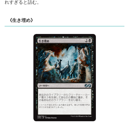
れすぎると詰む。
《生き埋め》