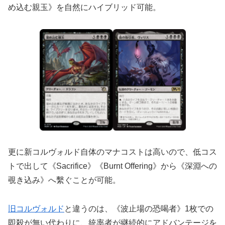
め込む親玉》を自然にハイブリッド可能。
更に新コルヴォルド自体のマナコストは高いので、低コス
トで出して《Sacrifice》《Burnt Offering》から《深淵への
覗き込み》へ繫ぐことが可能。
旧コルヴォルド
と違うのは、《波止場の恐喝者》1枚での
即殺が無い代わりに、統率者が継続的にアドバンテージを