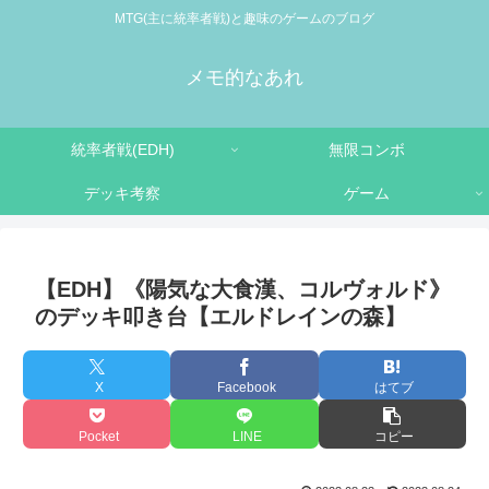
MTG(主に統率者戦)と趣味のゲームのブログ
メモ的なあれ
統率者戦(EDH)
無限コンボ
デッキ考察
ゲーム
【EDH】《陽気な大食漢、コルヴォルド》
のデッキ叩き台【エルドレインの森】
X
Facebook
はてブ
Pocket
LINE
コピー