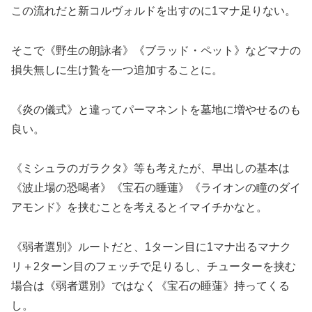
この流れだと新コルヴォルドを出すのに1マナ足りない。
そこで《野生の朗詠者》《ブラッド・ペット》などマナの
損失無しに生け贄を一つ追加することに。
《炎の儀式》と違ってパーマネントを墓地に増やせるのも
良い。
《ミシュラのガラクタ》等も考えたが、早出しの基本は
《波止場の恐喝者》《宝石の睡蓮》《ライオンの瞳のダイ
アモンド》を挟むことを考えるとイマイチかなと。
《弱者選別》ルートだと、1ターン目に1マナ出るマナク
リ＋2ターン目のフェッチで足りるし、チューターを挟む
場合は《弱者選別》ではなく《宝石の睡蓮》持ってくる
し。