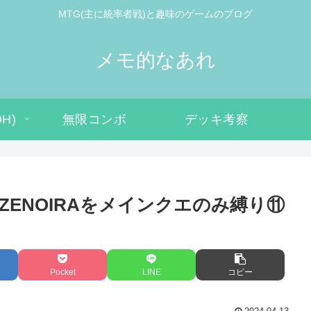
MTG(主に統率者戦)と趣味のゲームのブログ
メモ的なあれ
H)
無限コンボ
デッキ考察
ENOIRAをメインクエのみ縛り⑪
Pocket
LINE
コピー