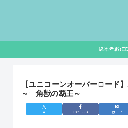
統率者戦(ED
【ユニコーンオーバーロード】Z
～一角獣の覇王～
X
Facebook
はてブ