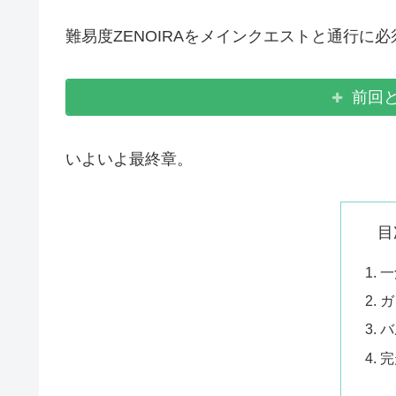
難易度ZENOIRAをメインクエストと通行に
前回と
いよいよ最終章。
目
一
ガ
バ
完