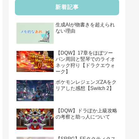
新着記事
生成AIが物書きを超えられ
ない理由
【DQW】17章をほぼツー
パン周回と竪琴でのライオ
ネック狩り【ドラクエウォ
ーク】
ポケモンレジェンズZAをク
リアした感想【Switch 2】
【DQW】ドラぽか上級攻略
の考察と助っ人について
【SRPG】FFタクティクス