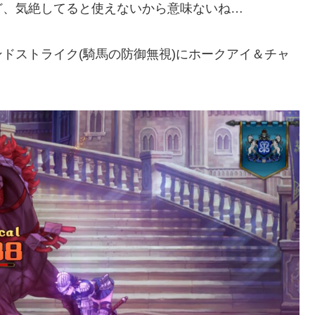
ど、気絶してると使えないから意味ないね…
ドストライク(騎馬の防御無視)にホークアイ＆チャ