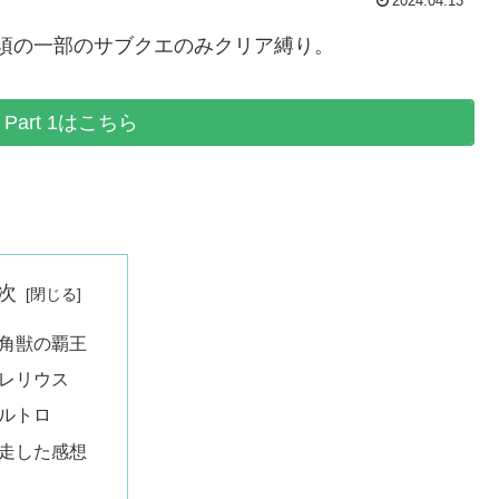
2024.04.13
必須の一部のサブクエのみクリア縛り。
Part 1はこちら
次
角獣の覇王
レリウス
ルトロ
走した感想