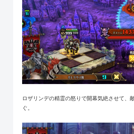
ロザリンデの精霊の怒りで開幕気絶させて、
ぐ。