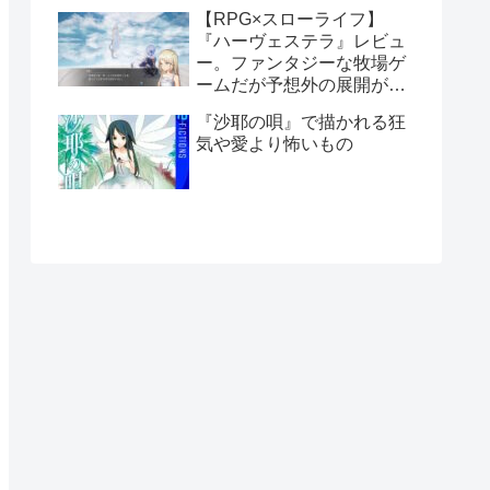
【RPG×スローライフ】
『ハーヴェステラ』レビュ
ー。ファンタジーな牧場ゲ
ームだが予想外の展開が続
くストーリーも魅力
『沙耶の唄』で描かれる狂
【Switch】
気や愛より怖いもの