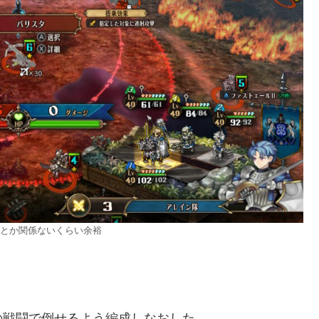
とか関係ないくらい余裕
の戦闘で倒せるよう編成しなおした。